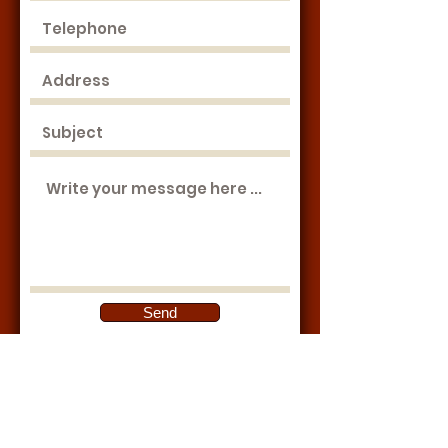
Send
Hvis du trenger råd om andre dager
eller språk, kan du kontakte
oss
for å
avtale et møte.