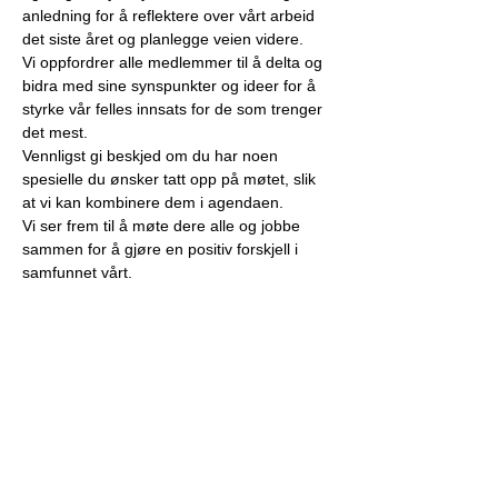
anledning for å reflektere over vårt arbeid 
det siste året og planlegge veien videre.
Vi oppfordrer alle medlemmer til å delta og 
bidra med sine synspunkter og ideer for å 
styrke vår felles innsats for de som trenger 
det mest.
Vennligst gi beskjed om du har noen 
spesielle du ønsker tatt opp på møtet, slik 
at vi kan kombinere dem i agendaen.
Vi ser frem til å møte dere alle og jobbe 
sammen for å gjøre en positiv forskjell i 
samfunnet vårt.
Vis mer
"En hjelpende hånd for
innvandrere og flyktninger"