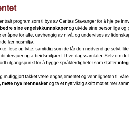
ntet
sentralt program som tilbys av Caritas Stavanger for å hjelpe innv
rbedre sine engelskkunnskaper
 og utvide sine personlige og 
er åpne for alle, uavhengig av nivå, og undervises av lidenskap
nde læringsmiljø.
ke, lese og lytte, samtidig som de får den nødvendige selvtilliten
obbintervjuer og arbeidsmiljøer til hverdagssamtaler. Selv om dett
 godt utgangspunkt for å bygge språkferdigheter som støtter 
integ
og muliggjort takket være engasjementet og vennligheten til våre fa
k, møte nye mennesker
 og ta et nytt viktig skritt mot et mer s