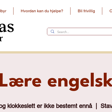
lbyr
Hvordan kan du hjelpe?
Bli frivillig
C
Lære engels
og klokkeslett er ikke bestemt ennå
  |  
Sta