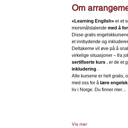
Om arrangeme
«Learning English»
 er et 
morsmålstalende 
med å fo
Disse gratis engelskkursene 
et innbydende og inkludere
Deltakerne vil øve på å snak
virkelige situasjoner – fra j
sertifiserte kurs
 , er de et
inkludering
 .
Alle kursene er helt gratis, 
med oss for å 
lære engels
liv i Norge. Du finner mer…
Vis mer