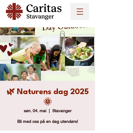
🌿 Naturens dag 2025
🌞
søn. 04. mai
  |  
Stavanger
Bli med oss på en dag utendørs!