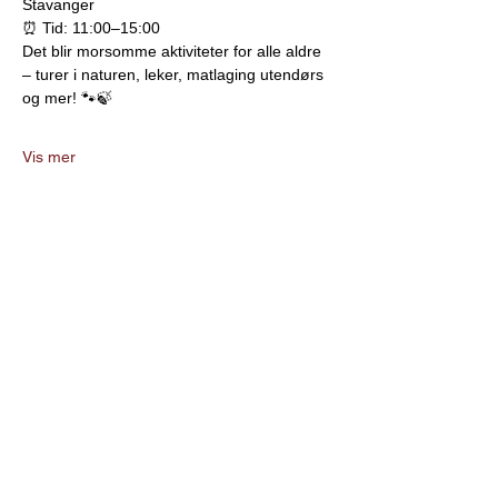
Stavanger
⏰ Tid: 11:00–15:00
Det blir morsomme aktiviteter for alle aldre 
– turer i naturen, leker, matlaging utendørs 
og mer! 🐾🍃
Vis mer
"En hjelpende hånd for
innvandrere og flyktninger"
CARITAS STAVANGER
org.nr.
915 802 311
ST. Olavs gate 25, 400
5 Stavanger
Telefon:
+47 45919714
E-post:
stavanger@caritas.no
Share this page