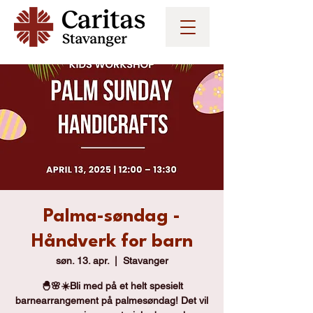
Palma-søndag -
Håndverk for barn
søn. 13. apr.
  |  
Stavanger
🐣🌸☀️Bli med på et helt spesielt
barnearrangement på palmesøndag! Det vil